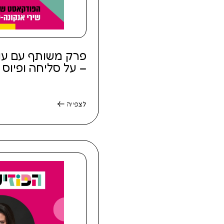
פרק משותף עם עו"ד
– על סליחה ופיוס
לצפייה