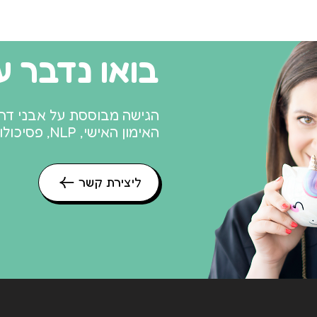
בואו נדבר עו
האימון האישי, NLP, פסיכולוגיה חיובית ואימון הורים אדלריאני.
ליצירת קשר