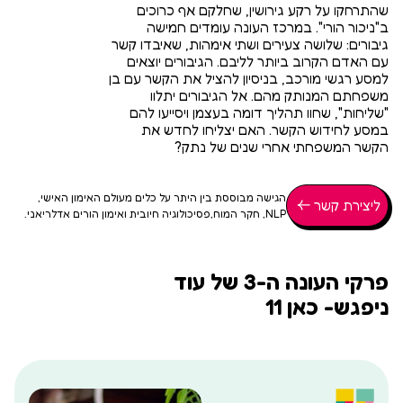
פתח סרגל
שהתרחקו על רקע גירושין, שחלקם אף כרוכים
ב"ניכור הורי". במרכז העונה עומדים חמישה
גיבורים: שלושה צעירים ושתי אימהות, שאיבדו קשר
עם האדם הקרוב ביותר לליבם. הגיבורים יוצאים
למסע רגשי מורכב, בניסיון להציל את הקשר עם בן
משפחתם המנותק מהם. אל הגיבורים יתלוו
"שליחות", שחוו תהליך דומה בעצמן ויסייעו להם
במסע לחידוש הקשר. האם יצליחו לחדש את
הקשר המשפחתי אחרי שנים של נתק?
הגישה מבוססת בין היתר על כלים מעולם האימון האישי,
ליצירת קשר
NLP, חקר המוח,פסיכולוגיה חיובית ואימון הורים אדלריאני.
פרקי העונה ה-3 של עוד
ניפגש- כאן 11