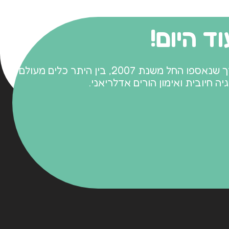
פתח סרגל
ד היום!
הגישה מבוססת על אבני דרך שנאספו החל משנת 2007, בין היתר כלים מעולם