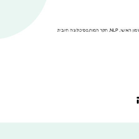
הגישה מבוססת בין היתר על כלים מעולם האימון האישי, NLP, חקר המוח,פסיכולוגיה חיובית