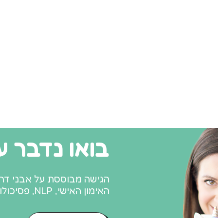
בואו נדבר עו
האימון האישי, NLP, פסיכולוגיה חיובית ואימון הורים אדלריאני.